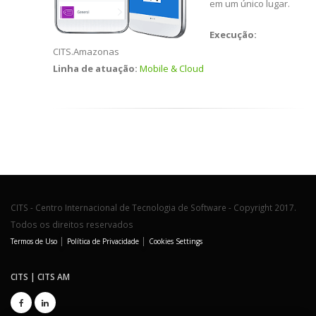
em um único lugar.
Execução:
CITS.Amazonas
Linha de atuação:
Mobile & Cloud
CITS - Centro Internacional de Tecnologia de Software - Copyright 2017.
Todos os direitos reservados
|
|
Termos de Uso
Política de Privacidade
Cookies Settings
CITS | CITS AM