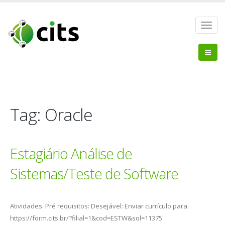
Toggl
navig
Pular
para
o
conteúdo
Tag:
Oracle
Estagiário Análise de
Sistemas/Teste de Software
Atividades: Pré requisitos: Desejável: Enviar currículo para:
https://form.cits.br/?filial=1&cod=ESTW&sol=11375